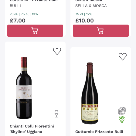
BULLI
SELLA & MOSCA
2024
|
75 cl
| 13%
75 cl
| 12%
£
7
.
00
£
10
.
00
Chianti Colli Fiorentini
'Skyline' Uggiano
Gutturnio Frizzante Bulli