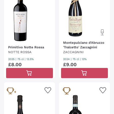
Montepulciano d'Abruzzo
Primitivo Notte Rossa
'Tralcetto' Zaccagnini
NOTTE ROSSA
ZACCAGNINI
2025
|
75 cl
| 13.5%
2024
|
75 cl
| 13%
£
8
.
00
£
9
.
00