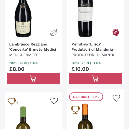
Lambrusco Reggiano
Primitivo 'Lirica'
'Concerto' Ermete Medici
Produttori di Manduria
MEDICI ERMETE
PRODUTTORI DI MANDURI
A
2025
|
75 cl
| 11.5%
2023
|
75 cl
| 14.5%
£
8
.
00
£
10
.
00
DISCOUNT
-25%