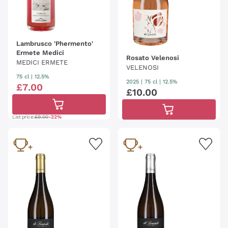
Lambrusco 'Phermento'
Ermete Medici
Rosato Velenosi
MEDICI ERMETE
VELENOSI
75 cl
| 12.5%
2025
|
75 cl
| 12.5%
£
7
.
00
£
10
.
00
List price:
£9.00
-22%