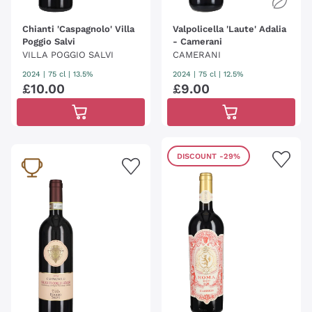
Chianti 'Caspagnolo' Villa
Valpolicella 'Laute' Adalia
Poggio Salvi
- Camerani
VILLA POGGIO SALVI
CAMERANI
2024
|
75 cl
| 13.5%
2024
|
75 cl
| 12.5%
£
10
.
00
£
9
.
00
DISCOUNT
-29%