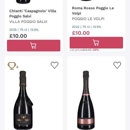
Roma Rosso Poggio Le
Chianti 'Caspagnolo' Villa
Volpi
Poggio Salvi
POGGIO LE VOLPI
VILLA POGGIO SALVI
2022
|
75 cl
| 13.5%
2025
|
75 cl
| 13.5%
£
10
.
00
£
10
.
00
List price:
£14.00
-29%