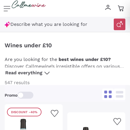
Skip to content
Describe what you are looking for
Wines under £10
Are you looking for the
best wines under £10?
Discover Callmewine’s irresistible offers on various
Read everything
wines: from fresh, aromatic whites to rich, full-
bodied reds, refined rosés, and lively sparkling wines.
547 results
Take advantage of our special deals to enjoy the best
Italian wines, French wines, and more, all under £10.
Promo
Stock up on Callmewine and enjoy the convenience
of having your favourite wines delivered straight to
DISCOUNT
-40%
your door, always at the best price!