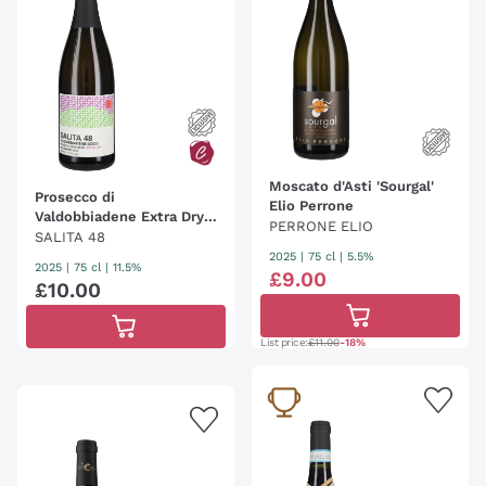
Moscato d'Asti 'Sourgal'
Prosecco di
Elio Perrone
Valdobbiadene Extra Dry
PERRONE ELIO
Salita 48
SALITA 48
2025
|
75 cl
| 5.5%
2025
|
75 cl
| 11.5%
£
9
.
00
£
10
.
00
List price:
£11.00
-18%