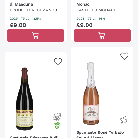
di Manduria
Monaci
PRODUTTORI DI MANDURI
CASTELLO MONACI
A
2025
|
75 cl
| 12.5%
2024
|
75 cl
| 14%
£
9
.
00
£
9
.
00
Spumante Rosé Torbato
Gutturnio Frizzante Bulli
Sella & Mosca