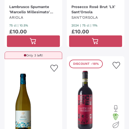
Lambrusco Spumante
Prosecco Rosé Brut 'LX'
'Marcello Millesimato'
Sant'Orsola
Ariola
ARIOLA
SANT'ORSOLA
75 cl
| 10.5%
2024
|
75 cl
| 11%
£
10
.
00
£
10
.
00
Only 3 left!
DISCOUNT
-18%