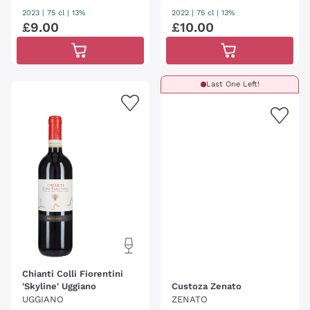
2023
|
75 cl
| 13%
2022
|
75 cl
| 13%
£
9
.
00
£
10
.
00
Last One Left!
Chianti Colli Fiorentini
'Skyline' Uggiano
Custoza Zenato
UGGIANO
ZENATO