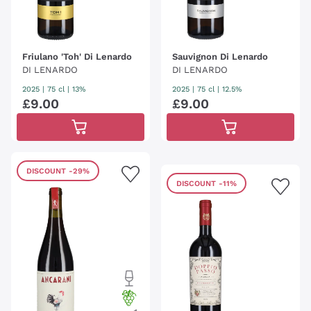
Friulano 'Toh' Di Lenardo
Sauvignon Di Lenardo
DI LENARDO
DI LENARDO
2025
|
75 cl
| 13%
2025
|
75 cl
| 12.5%
£
9
.
00
£
9
.
00
DISCOUNT
-29%
DISCOUNT
-11%