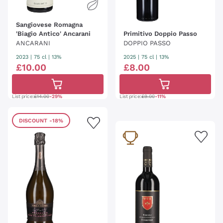
Sangiovese Romagna
'Biagio Antico' Ancarani
Primitivo Doppio Passo
ANCARANI
DOPPIO PASSO
2023
|
75 cl
| 13%
2025
|
75 cl
| 13%
£
10
.
00
£
8
.
00
List price:
£14.00
-29%
List price:
£9.00
-11%
DISCOUNT
-18%