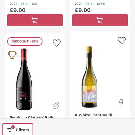
2024
|
75 cl
| 13%
2024
|
75 cl
| 12.5%
£
9
.
00
£
9
.
00
DISCOUNT
-18%
K White' Cantina di
Syrah 'La Clarissa' Rallo
Caldaro Kaltern
RALLO
CANTINA DI CALDARO - K
1
Filters
2024
|
75 cl
| 14%
ELLEREI KALTERN
2025
|
75 cl
| 12.5%