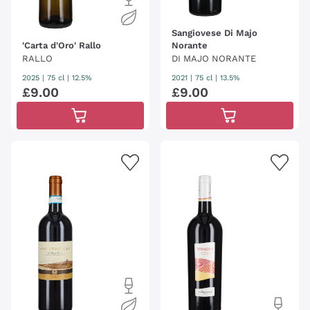
Sangiovese Di Majo
'Carta d'Oro' Rallo
Norante
RALLO
DI MAJO NORANTE
2025
|
75 cl
| 12.5%
2021
|
75 cl
| 13.5%
£
9
.
00
£
9
.
00