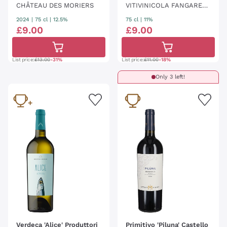
CHÂTEAU DES MORIERS
VITIVINICOLA FANGAREG
GI
2024
|
75 cl
| 12.5%
75 cl
| 11%
£
9
.
00
£
9
.
00
List price:
£13.00
-31%
List price:
£11.00
-18%
Only 3 left!
Verdeca 'Alice' Produttori
Primitivo 'Piluna' Castello