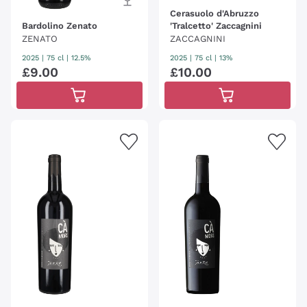
Cerasuolo d'Abruzzo
Bardolino Zenato
'Tralcetto' Zaccagnini
ZENATO
ZACCAGNINI
2025
|
75 cl
| 12.5%
2025
|
75 cl
| 13%
£
9
.
00
£
10
.
00