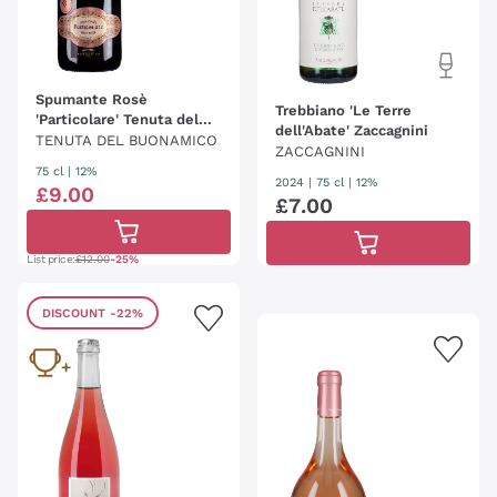
Spumante Rosè
Trebbiano 'Le Terre
'Particolare' Tenuta del
dell'Abate' Zaccagnini
Buonamico
TENUTA DEL BUONAMICO
ZACCAGNINI
75 cl
| 12%
2024
|
75 cl
| 12%
£
9
.
00
£
7
.
00
List price:
£12.00
-25%
DISCOUNT
-22%