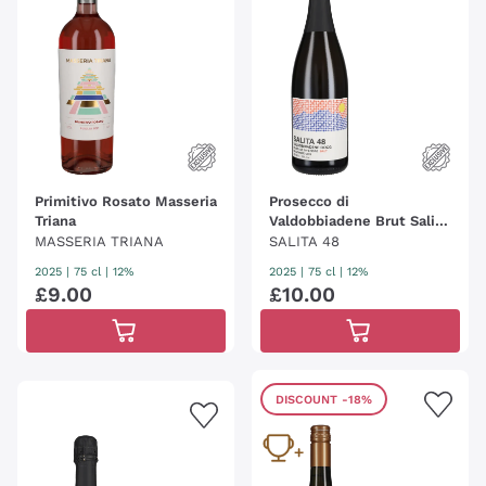
Primitivo Rosato Masseria
Prosecco di
Triana
Valdobbiadene Brut Salita
48
MASSERIA TRIANA
SALITA 48
2025
|
75 cl
| 12%
2025
|
75 cl
| 12%
£
9
.
00
£
10
.
00
DISCOUNT
-18%