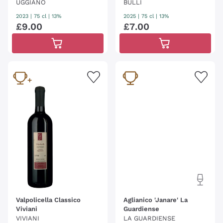
UGGIANO
BULLI
2023
|
75 cl
| 13%
2025
|
75 cl
| 13%
£
9
.
00
£
7
.
00
Valpolicella Classico
Aglianico 'Janare' La
Viviani
Guardiense
VIVIANI
LA GUARDIENSE