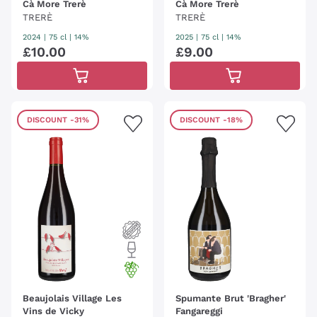
Cà More Trerè
Cà More Trerè
TRERÈ
TRERÈ
2024
|
75 cl
| 14%
2025
|
75 cl
| 14%
£
10
.
00
£
9
.
00
DISCOUNT
-31%
DISCOUNT
-18%
Beaujolais Village Les
Spumante Brut 'Bragher'
Vins de Vicky
Fangareggi