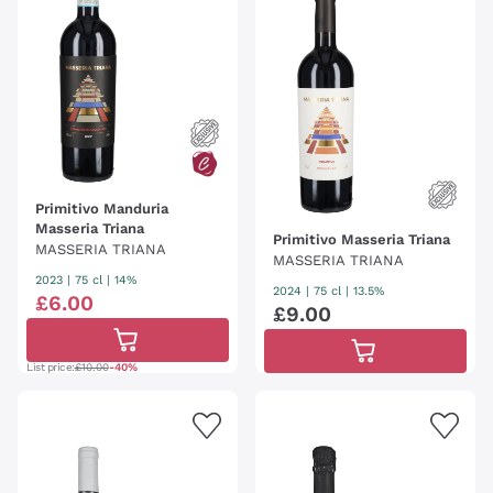
Primitivo Manduria
Masseria Triana
Primitivo Masseria Triana
MASSERIA TRIANA
MASSERIA TRIANA
2023
|
75 cl
| 14%
2024
|
75 cl
| 13.5%
£
6
.
00
£
9
.
00
List price:
£10.00
-40%