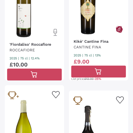
Kikè' Cantine Fina
'Fiordaliso' Roccafiore
CANTINE FINA
ROCCAFIORE
2025
|
75 cl
| 13%
2025
|
75 cl
| 12.4%
£
9
.
00
£
10
.
00
List price:
£12.00
-25%