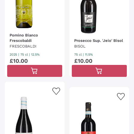
Pomino Bianco
Frescobaldi
Prosecco Sup. 'Jeio' Bisol
FRESCOBALDI
BISOL
2025
|
75 cl
| 12.5%
75 cl
| 11.5%
£
10
.
00
£
10
.
00