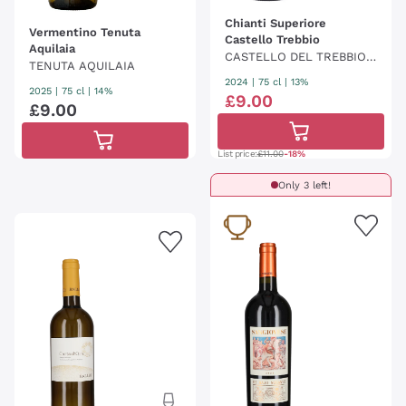
Chianti Superiore
Vermentino Tenuta
Castello Trebbio
Aquilaia
CASTELLO DEL TREBBIO -
TENUTA AQUILAIA
LE ANFORE
2024
|
75 cl
| 13%
2025
|
75 cl
| 14%
£
9
.
00
£
9
.
00
List price:
£11.00
-18%
Only 3 left!