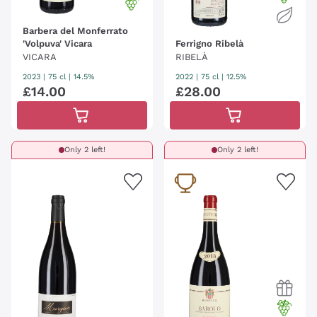
Barbera del Monferrato
'Volpuva' Vicara
Ferrigno Ribelà
VICARA
RIBELÀ
2023
|
75 cl
| 14.5%
2022
|
75 cl
| 12.5%
£
14
.
00
£
28
.
00
Only 2 left!
Only 2 left!