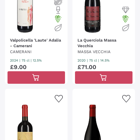
Valpolicella 'Laute' Adalia
La Querciola Massa
- Camerani
Vecchia
CAMERANI
MASSA VECCHIA
2024
|
75 cl
| 12.5%
2020
|
75 cl
| 14.5%
£
9
.
00
£
71
.
00