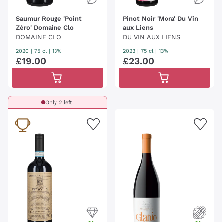
Saumur Rouge 'Point
Pinot Noir 'Mora' Du Vin
Zéro' Domaine Clo
aux Liens
DOMAINE CLO
DU VIN AUX LIENS
2020
|
75 cl
| 13%
2023
|
75 cl
| 13%
£
19
.
00
£
23
.
00
Only 2 left!