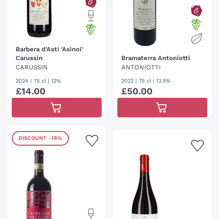
Barbera d'Asti 'Asinoi'
Carussin
Bramaterra Antoniotti
CARUSSIN
ANTONIOTTI
2024
|
75 cl
| 12%
2022
|
75 cl
| 13.5%
£
14
.
00
£
50
.
00
DISCOUNT
-18%