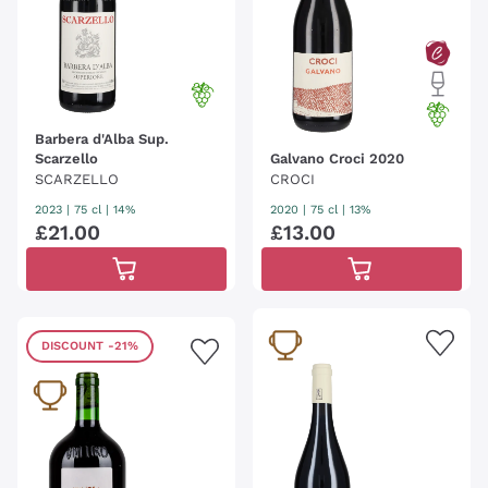
Barbera d'Alba Sup.
Scarzello
Galvano Croci 2020
SCARZELLO
CROCI
2023
|
75 cl
| 14%
2020
|
75 cl
| 13%
£
21
.
00
£
13
.
00
DISCOUNT
-21%