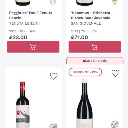
Poggio de' Paoli' Tenuta
'Habemus - Etichetta
Lenzini
Bianca' San Giovenale
TENUTA LENZINI
SAN GIOVENALE
2023
|
75 cl
| 14%
2023
|
75 cl
| 15%
£
23
.
00
£
71
.
00
Last One Left!
DISCOUNT
-19%