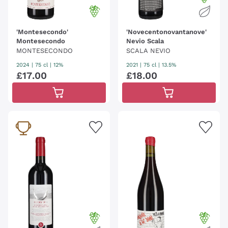
'Montesecondo'
'Novecentonovantanove'
Montesecondo
Nevio Scala
MONTESECONDO
SCALA NEVIO
2024
|
75 cl
| 12%
2021
|
75 cl
| 13.5%
£
17
.
00
£
18
.
00