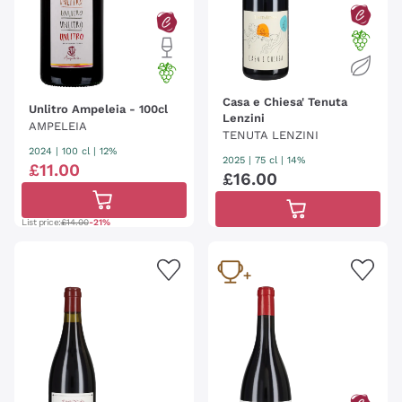
Casa e Chiesa' Tenuta
Unlitro Ampeleia - 100cl
Lenzini
AMPELEIA
TENUTA LENZINI
2024
|
100 cl
| 12%
2025
|
75 cl
| 14%
£
11
.
00
£
16
.
00
List price:
£14.00
-21%