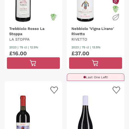
Trebbiolo Rosso La
Nebbiolo 'Vigna Lirano'
Stoppa
Rivetto
LA STOPPA
RIVETTO
2023
|
75 cl
| 12.5%
2023
|
75 cl
| 13.5%
£
16
.
00
£
37
.
00
Last One Left!