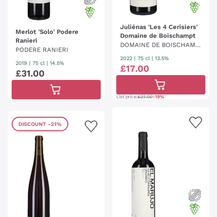
Juliénas 'Les 4 Cerisiers'
Merlot 'Solo' Podere
Domaine de Boischampt
Ranieri
DOMAINE DE BOISCHAMP
PODERE RANIERI
T
2022
|
75 cl
| 13.5%
2019
|
75 cl
| 14.5%
£
17
.
00
£
31
.
00
List price:
£21.00
-19%
DISCOUNT
-21%