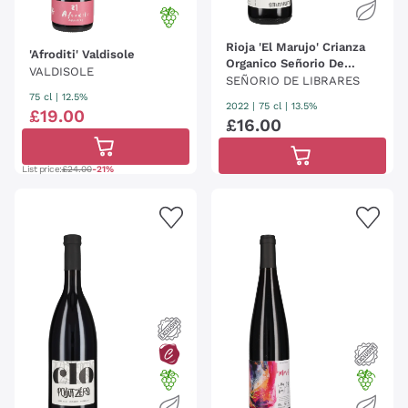
Rioja 'El Marujo' Crianza
'Afroditi' Valdisole
Organico Señorio De
VALDISOLE
Librares
SEÑORIO DE LIBRARES
75 cl
| 12.5%
2022
|
75 cl
| 13.5%
£
19
.
00
£
16
.
00
List price:
£24.00
-21%