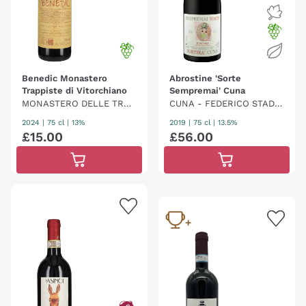
Benedic Monastero
Abrostine 'Sorte
Trappiste di Vitorchiano
Sempremai' Cuna
MONASTERO DELLE TRAP
CUNA - FEDERICO STADE
PISTE DI VITORCHIANO
RINI
2024
|
75 cl
| 13%
2019
|
75 cl
| 13.5%
£
15
.
00
£
56
.
00