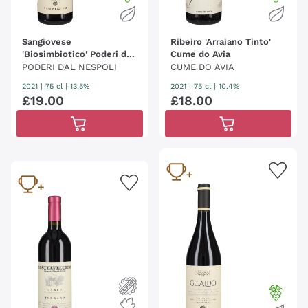
Sangiovese
Ribeiro 'Arraiano Tinto'
'Biosimbiotico' Poderi dal
Cume do Avia
Nespoli
PODERI DAL NESPOLI
CUME DO AVIA
2021
|
75 cl
| 13.5%
2021
|
75 cl
| 10.4%
£
19
.
00
£
18
.
00