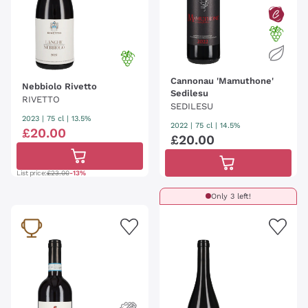
Cannonau 'Mamuthone'
Nebbiolo Rivetto
Sedilesu
RIVETTO
SEDILESU
2023
|
75 cl
| 13.5%
2022
|
75 cl
| 14.5%
£
20
.
00
£
20
.
00
List price:
£23.00
-13%
Only 3 left!