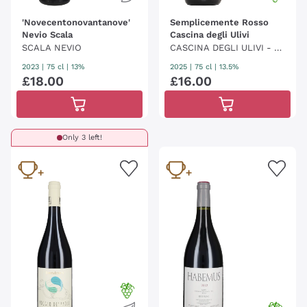
'Novecentonovantanove'
Semplicemente Rosso
Nevio Scala
Cascina degli Ulivi
SCALA NEVIO
CASCINA DEGLI ULIVI - BE
LLOTTI
2023
|
75 cl
| 13%
2025
|
75 cl
| 13.5%
£
18
.
00
£
16
.
00
Only 3 left!