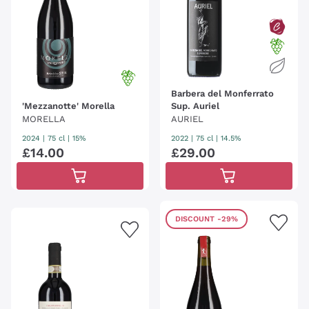
Barbera del Monferrato
'Mezzanotte' Morella
Sup. Auriel
MORELLA
AURIEL
2024
|
75 cl
| 15%
2022
|
75 cl
| 14.5%
£
14
.
00
£
29
.
00
DISCOUNT
-29%