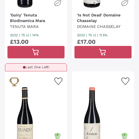
'Guiry' Tenuta
'Is Not Dead' Domaine
Biodinamica Mara
Chasselay
TENUTA MARA
DOMAINE CHASSELAY
2022
|
75 cl
| 14%
2023
|
75 cl
| 11.5%
£
13
.
00
£
17
.
00
Last One Left!