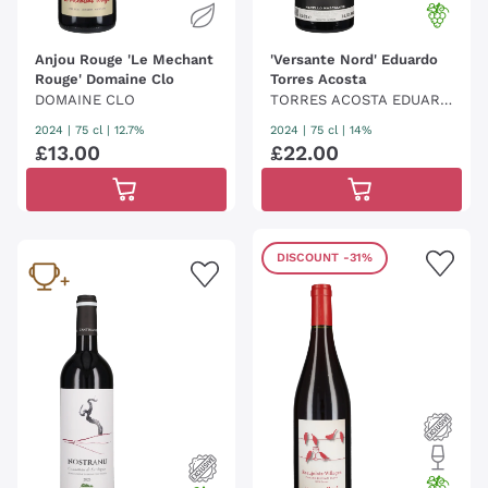
Anjou Rouge 'Le Mechant
'Versante Nord' Eduardo
Rouge' Domaine Clo
Torres Acosta
DOMAINE CLO
TORRES ACOSTA EDUARD
O
2024
|
75 cl
| 12.7%
2024
|
75 cl
| 14%
£
13
.
00
£
22
.
00
DISCOUNT
-31%