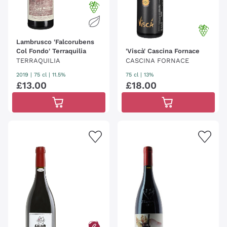
Lambrusco 'Falcorubens
Col Fondo' Terraquilia
'Viscà' Cascina Fornace
TERRAQUILIA
CASCINA FORNACE
2019
|
75 cl
| 11.5%
75 cl
| 13%
£
13
.
00
£
18
.
00