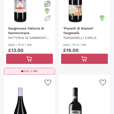
Sangiovese Fattoria di
'Pianelli di Mammi'
Sammontana
Tanganelli
FATTORIA DI SAMMONTA
TANGANELLI CARLO
NA
2024
|
75 cl
| 13%
2022
|
75 cl
| 14%
£
13
.
00
£
19
.
00
Only 2 left!