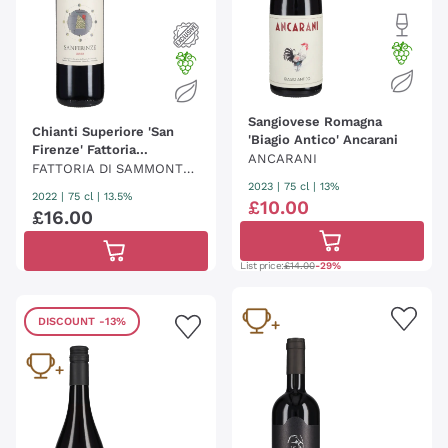
Sangiovese Romagna
Chianti Superiore 'San
'Biagio Antico' Ancarani
Firenze' Fattoria
ANCARANI
Sammontana
FATTORIA DI SAMMONTA
2023
|
75 cl
| 13%
NA
2022
|
75 cl
| 13.5%
£
10
.
00
£
16
.
00
List price:
£14.00
-29%
DISCOUNT
-13%