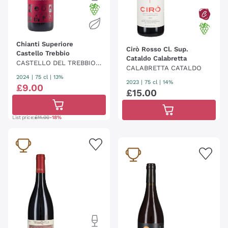
Chianti Superiore
Cirò Rosso Cl. Sup.
Castello Trebbio
Cataldo Calabretta
CASTELLO DEL TREBBIO -
CALABRETTA CATALDO
LE ANFORE
2024
|
75 cl
| 13%
2023
|
75 cl
| 14%
£
9
.
00
£
15
.
00
List price:
£11.00
-18%