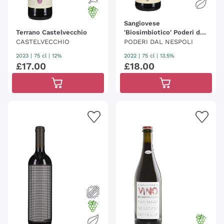
Sangiovese
Terrano Castelvecchio
'Biosimbiotico' Poderi dal
Nespoli
CASTELVECCHIO
PODERI DAL NESPOLI
2023
|
75 cl
| 12%
2022
|
75 cl
| 13.5%
£
17
.
00
£
18
.
00