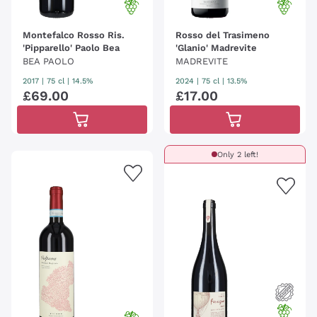
Montefalco Rosso Ris.
Rosso del Trasimeno
'Pipparello' Paolo Bea
'Glanio' Madrevite
BEA PAOLO
MADREVITE
2017
|
75 cl
| 14.5%
2024
|
75 cl
| 13.5%
£
69
.
00
£
17
.
00
Only 2 left!