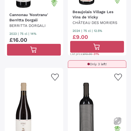
Beaujolais Village Les
Cannonau 'Nostranu'
Vins de Vicky
Berritta Dorgali
CHÂTEAU DES MORIERS
BERRITTA DORGALI
2024
|
75 cl
| 12.5%
2023
|
75 cl
| 14%
£
9
.
00
£
16
.
00
List price:
£13.00
-31%
Only 3 left!