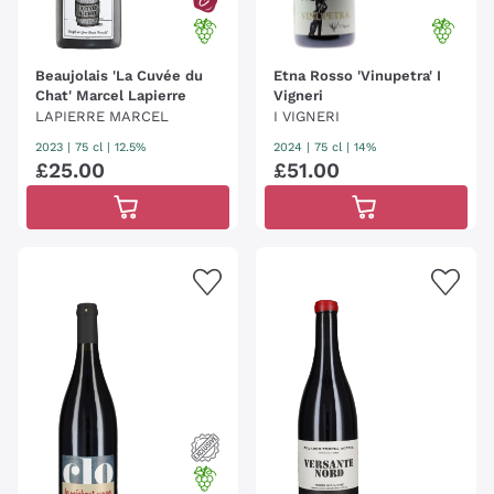
Beaujolais 'La Cuvée du
Etna Rosso 'Vinupetra' I
Chat' Marcel Lapierre
Vigneri
LAPIERRE MARCEL
I VIGNERI
2023
|
75 cl
| 12.5%
2024
|
75 cl
| 14%
£
25
.
00
£
51
.
00